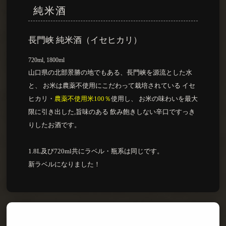
純米酒
長門峡 純米酒（イセヒカリ）
720ml, 1800ml
山口県の北部景勝の地でもある、長門峡を源流とした水
と、 お米は農薬不使用にこだわって栽培されている イセ
ヒカリ・
農薬不使用米100％
使用し、 お米の味わいを最大
限に引き出した,旨味のある 飲み飽きしない辛口ですっき
りしたお酒です。
1.8L及び720ml共にラベル・瓶系は同じです。
新ラベルになりました！