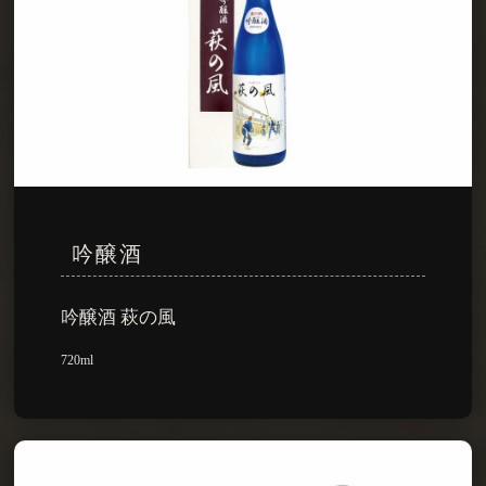
吟醸酒
吟醸酒 萩の風
720ml