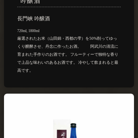
吟醸酒
長門峡 吟醸酒
720ml, 1800ml
厳選されたお米（山田錦・西都の雫）を50%削ってゆっ
くり醗酵させ、丹念に作ったお酒。 阿武川の清流に
育まれた手作りのお酒です。 フルーティーで独特な香り
で上品な味わいのあるお酒です。 冷やして飲まれると最
高です。