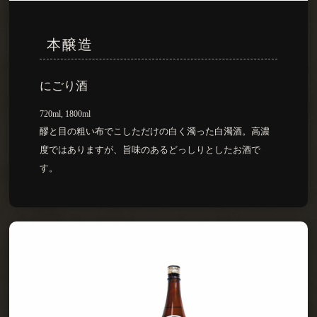
本醸造
にごり酒
720ml, 1800ml
醪と目の粗い布でこしただけの白く濁った白濁酒。高濃
度ではありますが、旨味のあるどっしりとしたお酒で
す。