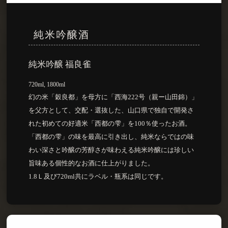
純米吟醸酒
純米吟醸 福良雀
720ml, 1800ml
幻の米「穀良都」を母方に「西海222号（親ー山田錦）」
を父方として、交配・選抜した、山口県で独自で開発さ
れた初めての好適米「西都の雫」を100％使ったお酒。
「西都の雫」の味を最高に引き出し、純米ならではの味
わい深さと吟醸の芳醇さが味わえる純米吟醸には珍しい
旨味ある個性的なお酒に仕上がりました。
1.8Ｌ及び720ml共にラベル・瓶系は同じです。