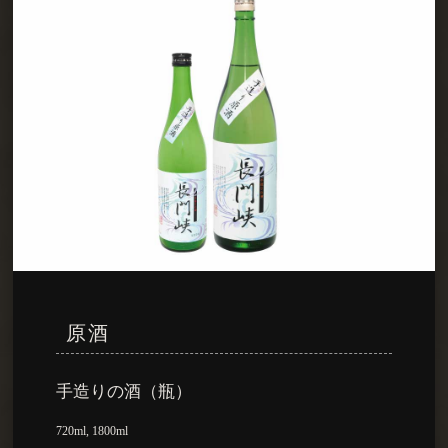
原酒
手造りの酒（瓶）
720ml, 1800ml