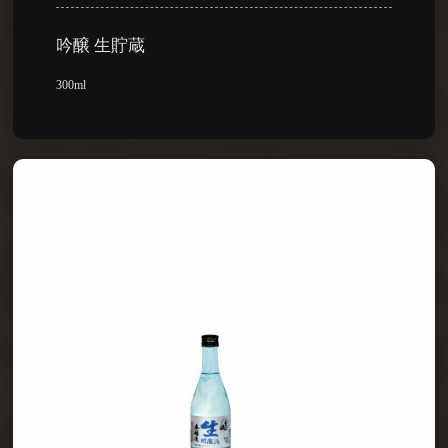
吟醸 生貯蔵
300ml