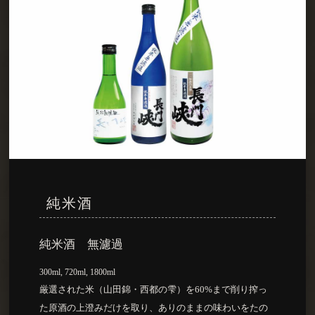
純米酒
純米酒 無濾過
300ml, 720ml, 1800ml
厳選された米（山田錦・西都の雫）を60%まで削り搾っ
た原酒の上澄みだけを取り、ありのままの味わいをたの