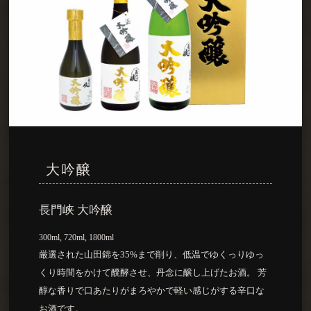
大吟醸
長門峡 大吟醸
300ml, 720ml, 1800ml
厳選された山田錦を35%まで削り、低温でゆくっりゆっ
くり時間をかけて醗酵させ、丹念に醸し上げたお酒。 芳
醇な香りで口あたりがまろやかで軽い感じがする辛口な
お酒です。