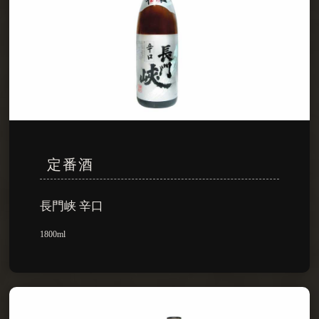
定番酒
長門峡 辛口
1800ml