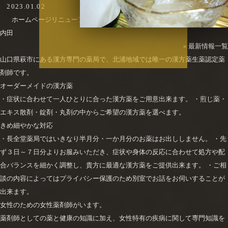
2023.01.02
ホームページリニューアル致しました。
内田
»
最新情報一覧
山口県萩市にある漢方専門の薬局で、北浦地域では唯一の漢方薬生薬認定薬
剤師です。
オーダーメイドの漢方薬
・症状に合わせて一人ひとりに合った漢方薬をご用意出来ます。 ・煎じ薬・
エキス散剤・錠剤・丸剤の中からご希望の漢方薬を選べます。
きめ細やかな対応
・長全堂薬局ではいきなり半月分・一か月分のお薬はお出ししません。 ・先
ず３日～７日分よりお服みいただき、症状や身体の反応に合わせて処方や配
合バランスを細かく調整し、貴方に最適な漢方薬をご提供出来ます。 ・ご相
談の内容によってはプライバシー保護のため別室でお話をお伺いすることが
出来ます。
女性のための女性薬剤師がいます。
薬剤師としての薬と健康の知識に加え、女性特有の疾病に関して専門知識を